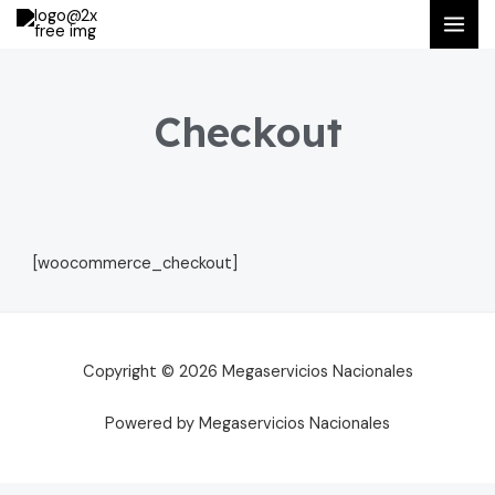
Ir
MAI
al
ME
contenido
Checkout
[woocommerce_checkout]
Copyright © 2026 Megaservicios Nacionales
Powered by Megaservicios Nacionales